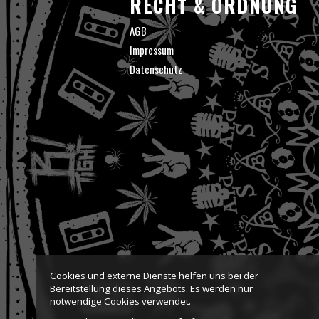
RECHT & ORDNUNG
AGB
Impressum
Datenschutz
Cookies und externe Dienste helfen uns bei der
Bereitstellung dieses Angebots. Es werden nur
notwendige Cookies verwendet.