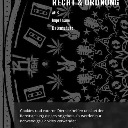
RECHT & ORDNUNG
AGB
Impressum
Datenschutz
Cookies und externe Dienste helfen uns bei der
Bereitstellung dieses Angebots. Es werden nur
notwendige Cookies verwendet.