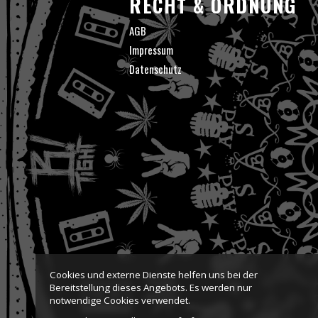
RECHT & ORDNUNG
AGB
Impressum
Datenschutz
Cookies und externe Dienste helfen uns bei der
Bereitstellung dieses Angebots. Es werden nur
notwendige Cookies verwendet.