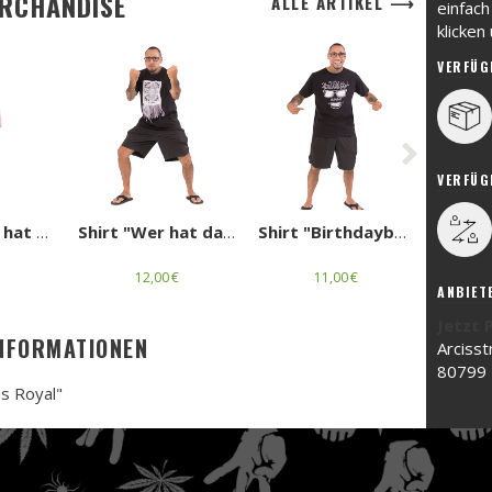
ERCHANDISE
ALLE ARTIKEL ⟶
einfac
klicken
VERFÜG
Nex
VERFÜG
Girlie - "Wer hat das Gras weggeraucht"
Shirt "Wer hat das Gras weggeraucht"
Shirt "Birthdaybash"
12,00 €
11,00 €
ANBIET
Jetzt 
NFORMATIONEN
Arcisst
80799
s Royal"