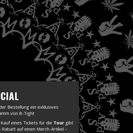
CIAL
der Bestellung ein exklusives
amm von B-Tight
Kauf eines Tickets für die
Tour
gibt
Rabatt auf einen Merch-Artikel –