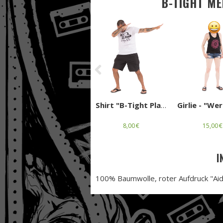
B-TIGHT M
Previous
Shirt "B-Tight Playaz" L
8,00 €
15,00 €
I
100% Baumwolle, roter Aufdruck "Aid