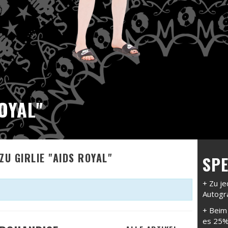
ROYAL"
ZU GIRLIE "AIDS ROYAL"
SPE
+ Zu je
Autogr
+ Beim 
es 25% 