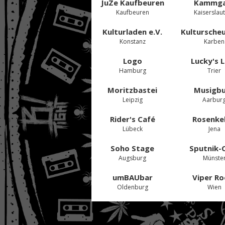
JuZe Kaufbeuren
Kammga
Kaufbeuren
Kaiserslau
Kulturladen e.V.
Konstanz
Karben
Logo
Lucky's 
Hamburg
Trier
Moritzbastei
Musigb
Leipzig
Aarbur
Rider's Café
Rosenkel
Lübeck
Jena
Soho Stage
Sputnik-
Augsburg
Münste
umBAUbar
Viper R
Oldenburg
Wien