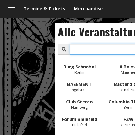
Termine & Tickets
Merchandise
Alle Veranstalt
Burg Schnabel
8 Bel
Berlin
Münche
BASEMENT
Bastard 
Ingolstadt
Osnabrü
Club Stereo
Nürnberg
Berlin
Forum Bielefeld
FZW
Bielefeld
Dortmu