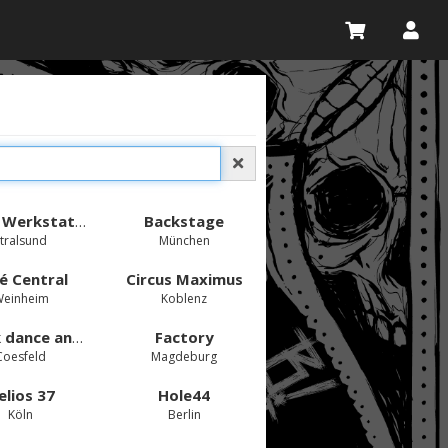
Anker Werkstatt Stralsund
Backstage
Stralsund
München
é Central
Circus Maximus
einheim
Koblenz
Fabrik dance and show theatre GmbH
Factory
Coesfeld
Magdeburg
elios 37
Hole44
Köln
Berlin