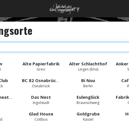
ungsorte
ow
Alte Papierfabrik
Alter Schlachthof
n
Greiz
Lingen (Ems)
Club
BC 82 Osnabrück e.V.
Bi Nuu
Caf
ck
Osnabrück
Berlin
W
Columbia Theater
Das Nest
Eulenglück
Ingolstadt
Braunschweig
Glad House
Goldgrube
H
nd
Cottbus
Kassel