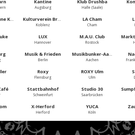
rn
Kantine
Klub Drushba
Kom
tern
Augsburg
Halle (Saale)
Kulturscheune Karben e.V.
Kulturverein Brot und Spiele e.V.
LA Cham
L
Koblenz
Cham
Luke
LUX
M.A.U. Club
Hannover
Rostock
urg
Musik & Frieden
Musikbunker-Aachen e.V.
Na
g
Berlin
Aachen
Frank
ler
Roxy
ROXY Ulm
S
Flensburg
Ulm
Café
Stattbahnhof
Studio 30
r
Schweinfurt
Saarbrücken
oom
X-Herford
YUCA
Za
Herford
Köln