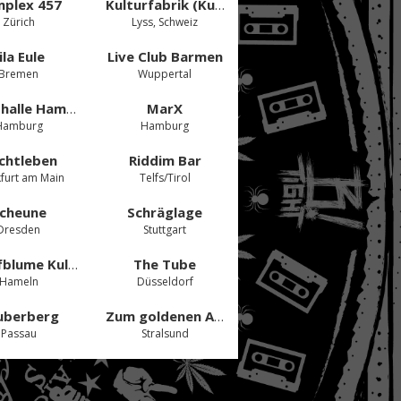
plex 457
Kulturfabrik (Kufa Lyss)
Zürich
Lyss, Schweiz
ila Eule
Live Club Barmen
Bremen
Wuppertal
Markthalle Hamburg
MarX
Hamburg
Hamburg
chtleben
Riddim Bar
furt am Main
Telfs/Tirol
cheune
Schräglage
Dresden
Stuttgart
Sumpfblume Kultur- und Kommunikationszentrum GmbH
The Tube
Hameln
Düsseldorf
uberberg
Zum goldenen Anker
Passau
Stralsund